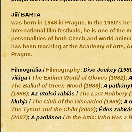
Jiří
BARTA
was born in 1948 in Prague. In the 1980's he
international film festivals, he is one of the 
personalities of both Czech and world animat
has been teaching at the Academy of Arts, A
Prague.
Filmográfia
/
Filmography:
Disc Jockey (1980
világa
/
The Extinct World of Gloves (1982)
;
A
The Ballad of Green Wood (1983)
;
A patkány
(1986)
;
Az utolsó rablás
/
The Last Robbery (
klubja
/
The Club of the Discarded (1989)
;
A 
The Tyrant and the Child (2002)
;
Édes zabká
(2007)
;
A padláson
/
In the Attic: Who Has a 