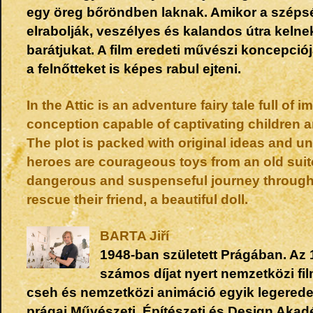
egy öreg bőröndben laknak. Amikor a széps
elrabolják, veszélyes és kalandos útra kel
barátjukat. A film eredeti művészi koncepciój
a felnőtteket is képes rabul ejteni.
In the Attic is an adventure fairy tale full of i
conception capable of captivating children a
The plot is packed with original ideas and u
heroes are courageous toys from an old sui
dangerous and suspenseful journey through a
rescue their friend, a beautiful doll.
BARTA
Jiří
1948-ban született Prágában. Az
számos díjat nyert nemzetközi fil
cseh és nemzetközi animáció egyik legeredet
prágai Művészeti, Építészeti és Design Akadé