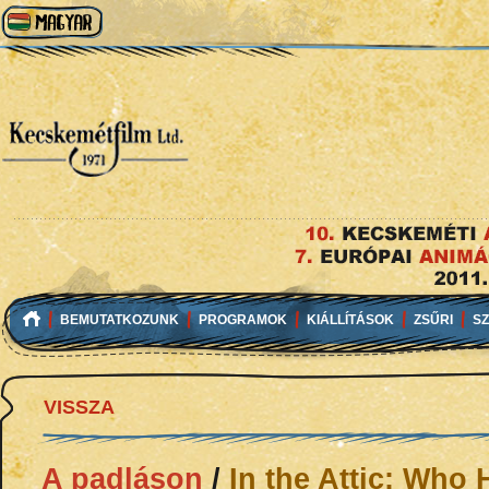
BEMUTATKOZUNK
PROGRAMOK
KIÁLLÍTÁSOK
ZSŰRI
S
VISSZA
A padláson
/
In the Attic: Who 