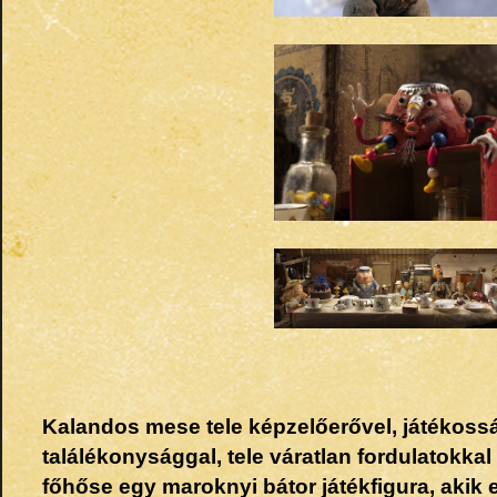
Kalandos mese tele képzelőerővel, játékossá
találékonysággal, tele váratlan fordulatokkal
főhőse egy maroknyi bátor játékfigura, akik 