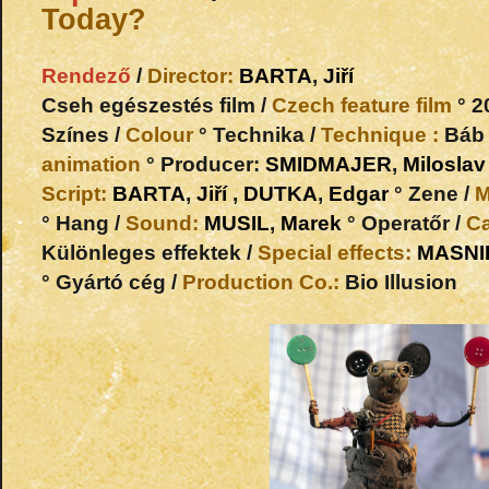
Today?
Rendező
/
Director:
BARTA
,
Jiří
Cseh egészestés film /
Czech feature film
° 2
Színes /
Colour
° Technika /
Technique :
Báb 
animation
° Producer:
SMIDMAJER
,
Miloslav
Script:
BARTA
,
Jiří
,
DUTKA
,
Edgar
° Zene /
M
° Hang /
Sound:
MUSIL
,
Marek
° Operatőr /
C
Különleges effektek /
Special effects:
MASNI
° Gyártó cég /
Production Co.:
Bio Illusion