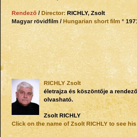
Rendező
/
Director:
RICHLY
,
Zsolt
Magyar rövidfilm /
Hungarian short film
° 1971
RICHLY
Zsolt
életrajza és köszöntője a rendező
olvasható.
Zsolt
RICHLY
Click on the name of Zsolt RICHLY to see his