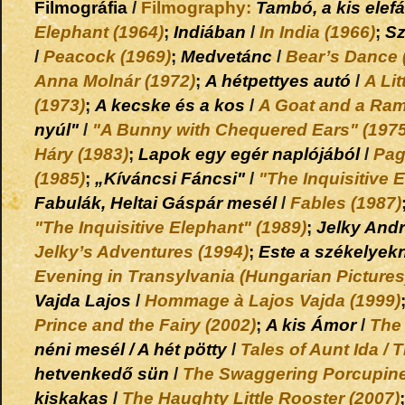
Filmográfia
/
Filmography:
Tambó, a kis elef
Elephant (1964)
;
Indiában
/
In India (1966)
;
Sz
/
Peacock (1969)
;
Medvetánc
/
Bear’s Dance 
Anna Molnár (1972)
;
A hétpettyes autó
/
A Li
(1973)
;
A kecske és a kos
/
A Goat and a Ram
nyúl"
/
"A Bunny with Chequered Ears" (1975
Háry (1983)
;
Lapok egy egér naplójából
/
Pag
(1985)
;
„Kíváncsi Fáncsi"
/
"The Inquisitive 
Fabulák, Heltai Gáspár mesél
/
Fables (1987)
"The Inquisitive Elephant" (1989)
;
Jelky Andr
Jelky’s Adventures (1994)
;
Este a székelyek
Evening in Transylvania (Hungarian Pictures
Vajda Lajos
/
Hommage à Lajos Vajda (1999)
Prince and the Fairy (2002)
;
A kis Ámor
/
The 
néni mesél / A hét pötty
/
Tales of Aunt Ida /
hetvenkedő sün
/
The Swaggering Porcupine
kiskakas
/
The Haughty Little Rooster (2007)