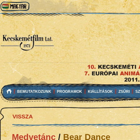
BEMUTATKOZUNK
PROGRAMOK
KIÁLLÍTÁSOK
ZSŰRI
S
VISSZA
Medvetánc
/
Bear Dance