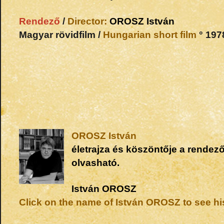
Rendező
/
Director:
OROSZ
István
Magyar rövidfilm /
Hungarian short film
° 1978
OROSZ
István
életrajza és köszöntője a rendező
olvasható.
István
OROSZ
Click on the name of István OROSZ to see hi