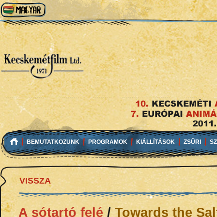
BEMUTATKOZUNK
PROGRAMOK
KIÁLLÍTÁSOK
ZSŰRI
S
VISSZA
A sótartó felé
/
Towards the Salt