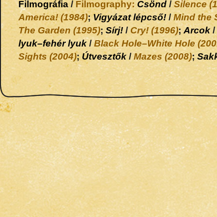
Filmográfia
/
Filmography:
Csönd
/
Silence (
America! (1984)
;
Vigyázat lépcső!
/
Mind the 
The Garden (1995)
;
Sírj!
/
Cry! (1996)
;
Arcok
lyuk–fehér lyuk
/
Black Hole–White Hole (200
Sights (2004)
;
Útvesztők
/
Mazes (2008)
;
Sak