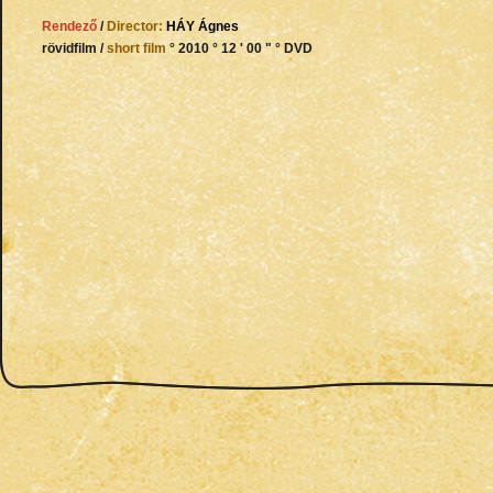
Rendező
/
Director:
HÁY
Ágnes
rövidfilm /
short film
° 2010 ° 12 ' 00 " ° DVD