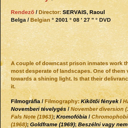
Rendező
/
Director:
SERVAIS
,
Raoul
Belga /
Belgian
° 2001 ° 08 ' 27 " ° DVD
A couple of downcast prison inmates work th
most desperate of landscapes. One of them 
towards a shining light. Is that their delivra
it.
Filmográfia
/
Filmography:
Kikötői fények
/
H
Novemberi tévelygés
/
November diversion (
Fals Note (1963)
;
Kromofóbia
/
Chromophobia
(1968)
;
Goldframe (1969)
;
Beszélni vagy nem