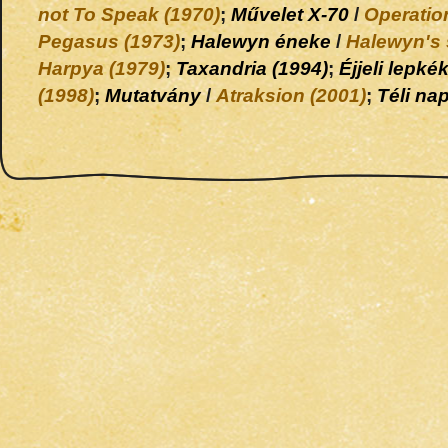
not To Speak (1970)
;
Művelet X-70
/
Operatio
Pegasus (1973)
;
Halewyn éneke
/
Halewyn's 
Harpya (1979)
;
Taxandria (1994)
;
Éjjeli lepké
(1998)
;
Mutatvány
/
Atraksion (2001)
;
Téli na