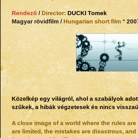
Rendező
/
Director:
DUCKI
Tomek
Magyar rövidfilm /
Hungarian short film
° 2007
Közelkép egy világról, ahol a szabályok adot
szűkek, a hibák végzetesek és nincs vissza
A close image of a world where the rules are 
are limited, the mistakes are disastrous, and 