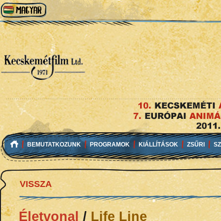
BEMUTATKOZUNK
PROGRAMOK
KIÁLLÍTÁSOK
ZSŰRI
S
VISSZA
Életvonal
/
Life Line