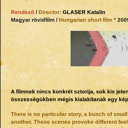
Rendező
/
Director:
GLASER
Katalin
Magyar rövidfilm /
Hungarian short film
° 2009
A filmnek nincs konkrét sztorija, sok kis jelen
összességükben mégis kialakítanak egy képet
There is no particular story, a bunch of smal
another. These scenes provoke different feelin