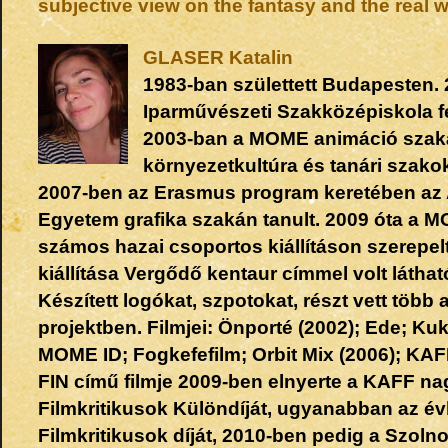
subjective view on the fantasy and the real
GLASER
Katalin
1983-ban születtett Budapesten.
Iparművészeti Szakközépiskola f
2003-ban a MOME animáció szakán,
környezetkultúra és tanári szakok
2007-ben az Erasmus program keretében az
Egyetem grafika szakán tanult. 2009 óta a M
számos hazai csoportos kiállításon szerepelt
kiállítása Vergődő kentaur címmel volt láthat
Készített logókat, szpotokat, részt vett több 
projektben. Filmjei: Önporté (2002); Ede; Kuk
MOME ID; Fogkefefilm; Orbit Mix (2006); KAFF
FIN című filmje 2009-ben elnyerte a KAFF na
Filmkritikusok Különdíját, ugyanabban az é
Filmkritikusok díját, 2010-ben pedig a Szoln