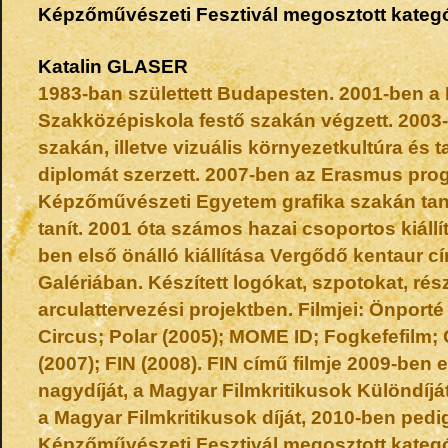
Képzőművészeti Fesztivál megosztott kategór
Katalin
GLASER
1983-ban születtett Budapesten. 2001-ben a
Szakközépiskola festő szakán végzett. 200
szakán, illetve vizuális környezetkultúra és 
diplomát szerzett. 2007-ben az Erasmus pro
Képzőművészeti Egyetem grafika szakán tan
tanít. 2001 óta számos hazai csoportos kiállí
ben első önálló kiállítása Vergődő kentaur cí
Galériában. Készített logókat, szpotokat, rész
arculattervezési projektben. Filmjei: Önporté
Circus; Polar (2005); MOME ID; Fogkefefilm; 
(2007); FIN (2008). FIN című filmje 2009-ben 
nagydíját, a Magyar Filmkritikusok Különdíj
a Magyar Filmkritikusok díját, 2010-ben ped
Képzőművészeti Fesztivál megosztott kategór