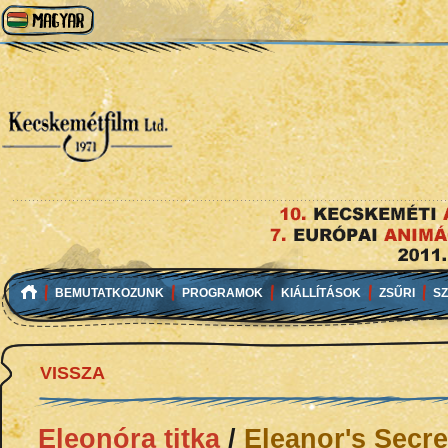
BEMUTATKOZUNK
PROGRAMOK
KIÁLLÍTÁSOK
ZSŰRI
S
VISSZA
Eleonóra titka
/
Eleanor's Secre