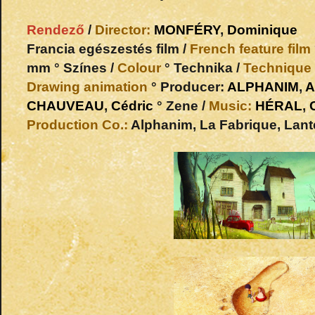
Rendező
/
Director:
MONFÉRY
,
Dominique
Francia egészestés film /
French feature film
mm ° Színes /
Colour
° Technika /
Technique
Drawing animation
° Producer:
ALPHANIM
,
A
CHAUVEAU
,
Cédric
° Zene /
Music:
HÉRAL
,
Production Co.:
Alphanim, La Fabrique, Lan