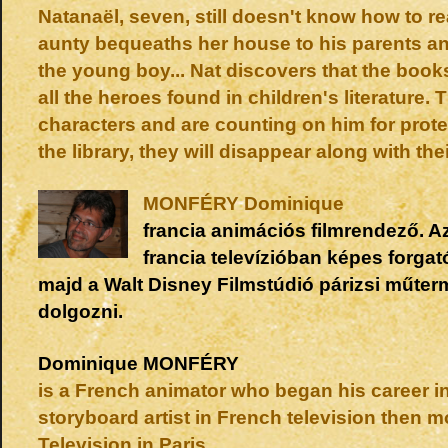
Natanaël, seven, still doesn't know how to re
aunty bequeaths her house to his parents an
the young boy... Nat discovers that the books
all the heroes found in children's literature. 
characters and are counting on him for protec
the library, they will disappear along with thei
MONFÉRY
Dominique
francia animációs filmrendező. A
francia televízióban képes forgat
majd a Walt Disney Filmstúdió párizsi műter
dolgozni.
Dominique
MONFÉRY
is a French animator who began his career i
storyboard artist in French television then 
Television in Paris.