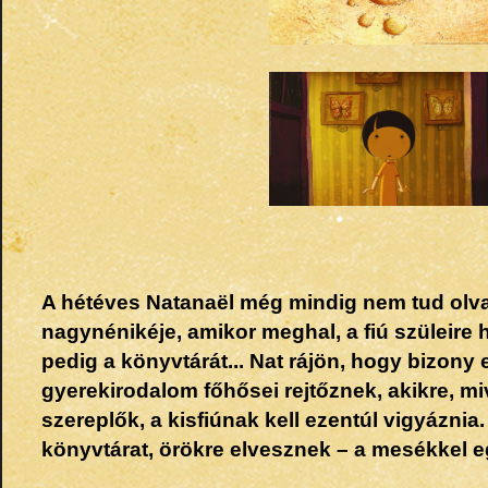
A hétéves Natanaël még mindig nem tud olv
nagynénikéje, amikor meghal, a fiú szüleire h
pedig a könyvtárát... Nat rájön, hogy bizon
gyerekirodalom főhősei rejtőznek, akikre, miv
szereplők, a kisfiúnak kell ezentúl vigyáznia
könyvtárat, örökre elvesznek – a mesékkel e