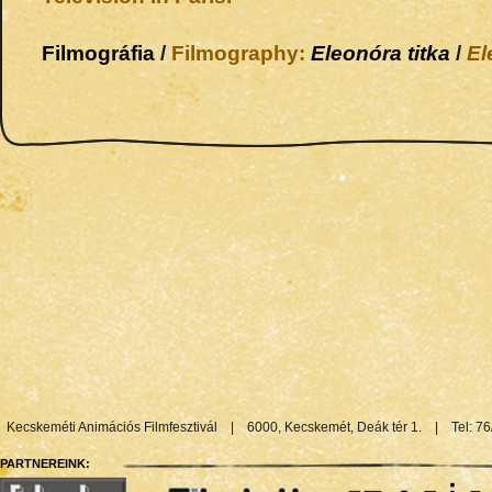
Filmográfia
/
Filmography:
Eleonóra titka
/
El
Kecskeméti Animációs Filmfesztivál
|
6000, Kecskemét, Deák tér 1.
|
Tel: 7
PARTNEREINK: