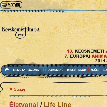
BEMUTATKOZUNK
PROGRAMOK
KIÁLLÍTÁSOK
ZSŰRI
S
VISSZA
Életvonal
/
Life Line