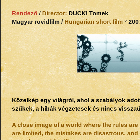
Rendező
/
Director:
DUCKI
Tomek
Magyar rövidfilm /
Hungarian short film
° 2007
Közelkép egy világról, ahol a szabályok adot
szűkek, a hibák végzetesek és nincs vissza
A close image of a world where the rules are 
are limited, the mistakes are disastrous, and 