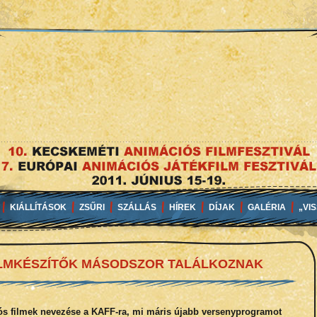
KIÁLLÍTÁSOK
ZSŰRI
SZÁLLÁS
HÍREK
DÍJAK
GALÉRIA
„VI
ILMKÉSZÍTŐK MÁSODSZOR TALÁLKOZNAK
ós filmek nevezése a KAFF-ra, mi máris újabb versenyprogramot