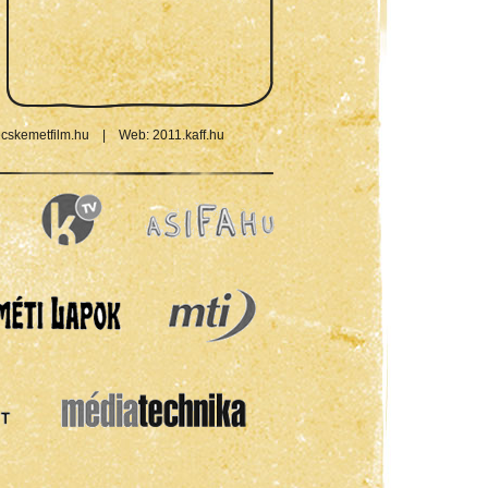
cskemetfilm.hu
|
Web:
2011.kaff.hu