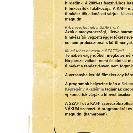
hirdetünk. A 2009-es fesztiválhoz h
Filmkészítők Találkozója! A KAFF m
filmkészítők alkotásait várjuk.
Nevezé
megtudni.
Kik nevezhetnek a SZAFT-ra?
Azok a magyarországi, illetve hatron
filmkészítői végzettséggel (őket nev
és nem professzionális körülmények k
Mivel lehet nevezni a SZAFT-ra?
Témabeli vagy időbeli megkötés nélk
No persze vallási, nemi és etnikai m
filmeket a rendezvényen nem fogunk l
A versenybe kerülő filmeket egy háro
A programok helyszíne idén a
Szigma
Képregény Akadémia
tagjainak csopo
vj-koncertek várják a filmvetítések
A SZAFT-ot a KAFF szervezőbizottság
VÁKUM szervezi. A programokról és a
megtudni (hamarosan).