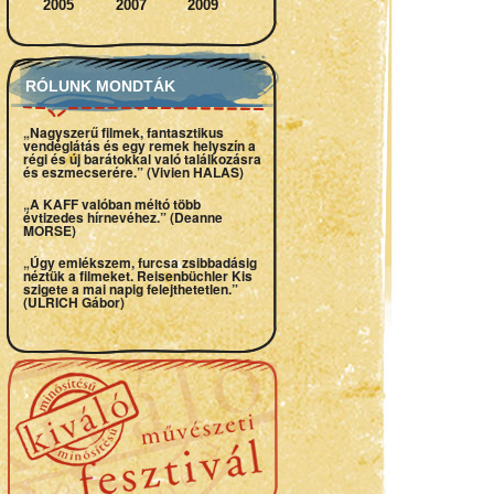
2005
2007
2009
RÓLUNK MONDTÁK
„Nagyszerű filmek, fantasztikus
vendéglátás és egy remek helyszín a
régi és új barátokkal való találkozásra
és eszmecserére.” (Vivien HALAS)
„A KAFF valóban méltó több
évtizedes hírnevéhez.” (Deanne
MORSE)
„Úgy emlékszem, furcsa zsibbadásig
néztük a filmeket. Reisenbüchler Kis
szigete a mai napig felejthetetlen.”
(ULRICH Gábor)