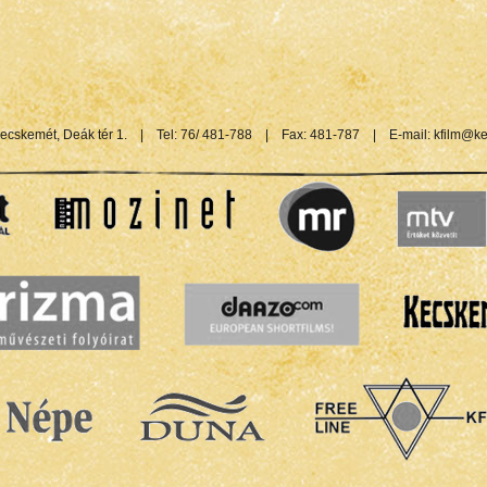
ecskemét, Deák tér 1.
|
Tel: 76/ 481-788
|
Fax: 481-787
|
E-mail:
kfilm@ke