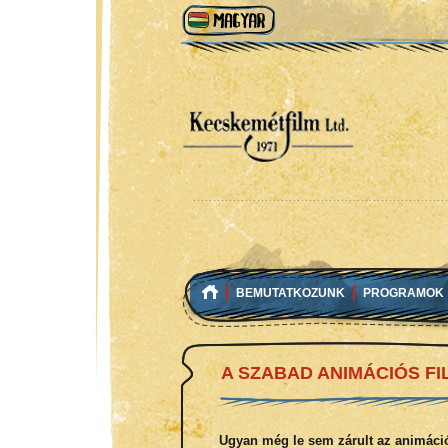
BEMUTATKOZUNK
PROGRAMOK
A SZABAD ANIMÁCIÓS F
Ugyan még le sem zárult az animáci