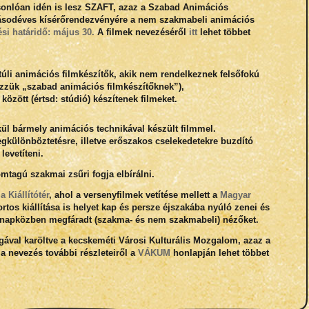
asonlóan idén is lesz SZAFT, azaz a Szabad Animációs
ásodéves kísérőrendezvényére a nem szakmabeli animációs
si határidő: május 30.
A filmek nevezéséről
itt
lehet többet
túli animációs filmkészítők, akik nem rendelkeznek felsőfokú
ezzük „szabad animációs filmkészítőknek”),
özött (értsd: stúdió) készítenek filmeket.
ül bármely animációs technikával készült filmmel.
egkülönböztetésre, illetve erőszakos cselekedetekre buzdító
evetíteni.
mtagú szakmai zsűri fogja elbírálni.
 Kiállítótér
, ahol a versenyfilmek vetítése mellett a
Magyar
rtos kiállítása is helyet kap és persze éjszakába nyúló zenei és
en napközben megfáradt (szakma- és nem szakmabeli) nézőket.
ával karöltve a kecskeméti Városi Kulturális Mozgalom, azaz a
 nevezés további részleteiről
a
VÁKUM
honlapján
lehet többet