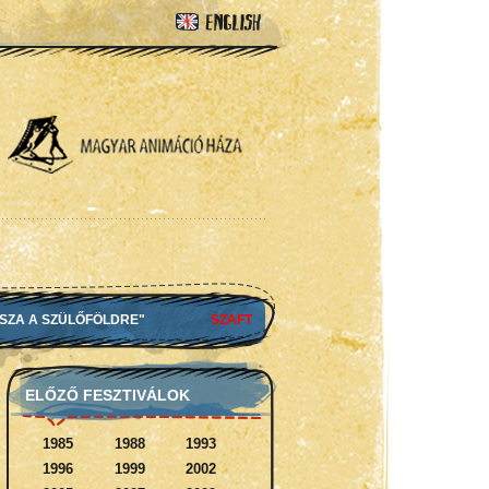
SSZA A SZÜLŐFÖLDRE"
SZAFT
ELŐZŐ FESZTIVÁLOK
1985
1988
1993
1996
1999
2002