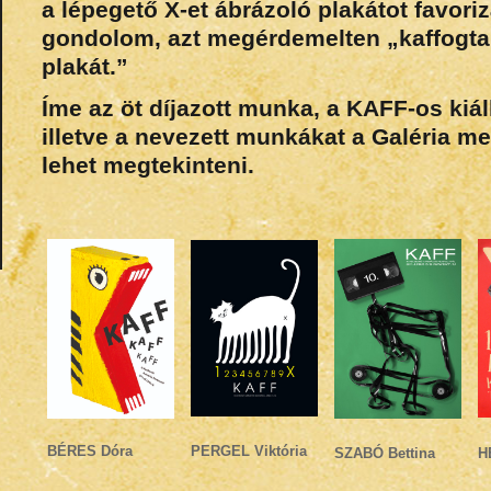
a lépegető X-et ábrázoló plakátot favori
gondolom, azt megérdemelten „kaffogta” 
plakát.”
Íme az öt díjazott munka, a KAFF-os kiáll
illetve a nevezett munkákat a
Galéria
men
lehet megtekinteni.
BÉRES Dóra
PERGEL Viktória
SZABÓ Bettina
H