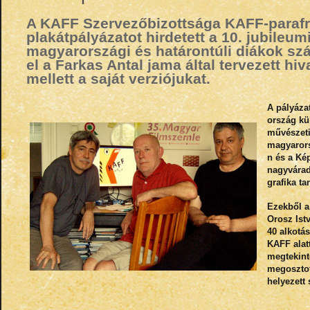
A KAFF Szervezőbizottsága KAFF-paraf
plakátpályázatot hirdetett a 10. jubileum
magyarországi és határontúli diákok sz
el a Farkas Antal jama által tervezett hiv
mellett a saját verziójukat.
A pályázat
ország kü
művészeti
magyaror
n és a Ké
nagyvárad
grafika ta
Ezekből a 
Orosz Ist
40 alkotás
KAFF alat
megtekinte
megosztot
helyezett 