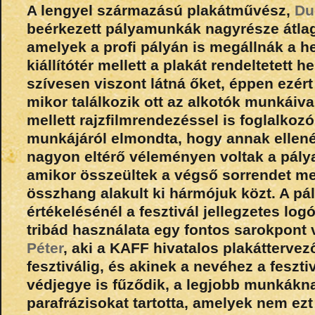
A lengyel származású plakátművész,
Duc
beérkezett pályamunkák nagyrésze átlago
amelyek a profi pályán is megállnák a he
kiállítótér mellett a plakát rendeltetett h
szívesen viszont látná őket, éppen ezért
mikor találkozik ott az alkotók munkáiva
mellett rajzfilmrendezéssel is foglalkoz
munkájáról elmondta, hogy annak ellené
nagyon eltérő véleményen voltak a pály
amikor összeültek a végső sorrendet me
összhang alakult ki hármójuk közt. A p
értékelésénél a fesztivál jellegzetes logó
tribád használata egy fontos sarokpont
Péter
, aki a KAFF hivatalos plakáttervez
fesztiválig, és akinek a nevéhez a fesz
védjegye is fűződik, a legjobb munkákn
parafrázisokat tartotta, amelyek nem ezt 