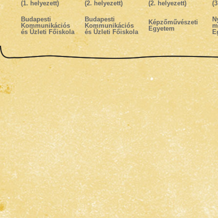
(1. helyezett)
(2. helyezett)
(2. helyezett)
(3
Budapesti
Budapesti
N
Képzőművészeti
Kommunikációs
Kommunikációs
m
Egyetem
és Üzleti Főiskola
és Üzleti Főiskola
E