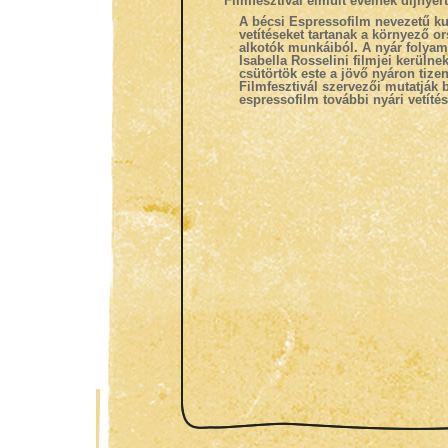
Filmfesztivál elmúlt éveinek díjnyerte
A bécsi Espressofilm nevezetű ku
vetítéseket tartanak a környező or
alkotók munkáiból. A nyár folyam
Isabella Rosselini filmjei kerülne
csütörtök este a jövő nyáron ti
Filmfesztivál szervezői mutatják 
espressofilm további nyári vetíté