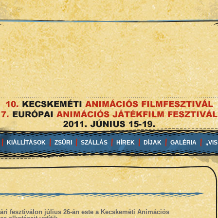
KIÁLLÍTÁSOK
ZSŰRI
SZÁLLÁS
HÍREK
DÍJAK
GALÉRIA
„VI
ri fesztiválon július 26-án este a Kecskeméti Animációs