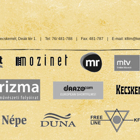
ecskemét, Deák tér 1.
|
Tel: 76/ 481-788
|
Fax: 481-787
|
E-mail:
kfilm@ke