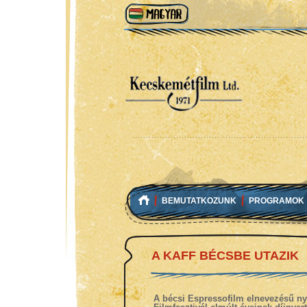
BEMUTATKOZUNK
PROGRAMOK
A KAFF BÉCSBE UTAZIK
A bécsi Espressofilm elnevezésű nyá