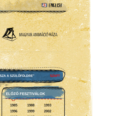
SSZA A SZÜLŐFÖLDRE"
SZAFT
ELŐZŐ FESZTIVÁLOK
1985
1988
1993
1996
1999
2002