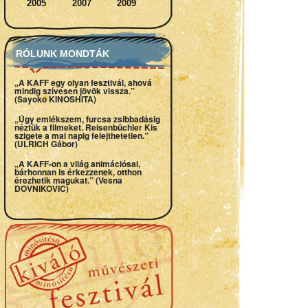
2005
2007
2009
RÓLUNK MONDTÁK
„A KAFF egy olyan fesztivál, ahová
mindig szívesen jövök vissza.”
(Sayoko KINOSHITA)
„Úgy emlékszem, furcsa zsibbadásig
néztük a filmeket. Reisenbüchler Kis
szigete a mai napig felejthetetlen.”
(ULRICH Gábor)
„A KAFF-on a világ animációsai,
bárhonnan is érkezzenek, otthon
érezhetik magukat.” (Vesna
DOVNIKOVIC)