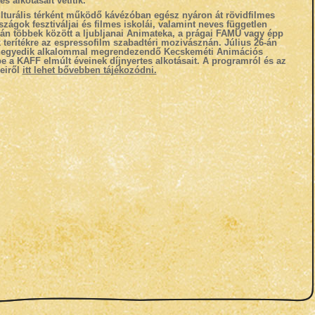
s alkotásait vetítik.
lturális térként működő kávézóban egész nyáron át rövidfilmes
szágok fesztiváljai és filmes iskolái, valamint neves független
án többek között a ljubljanai Animateka, a prágai FAMU vagy épp
k terítékre az espressofilm szabadtéri mozivásznán. Július 26-án
zenegyedik alkalommal megrendezendő Kecskeméti Animációs
be a KAFF elmúlt éveinek díjnyertes alkotásait.
A programról és az
seiről
itt lehet bővebben tájékozódni.