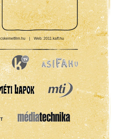
cskemetfilm.hu
|
Web:
2011.kaff.hu