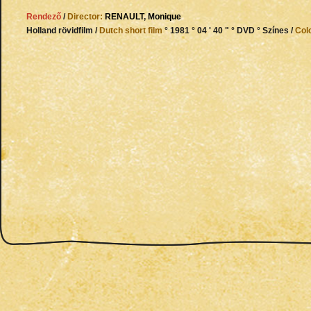
Rendező
/
Director:
RENAULT
,
Monique
Holland rövidfilm /
Dutch short film
° 1981 ° 04 ' 40 " ° DVD ° Színes /
Col