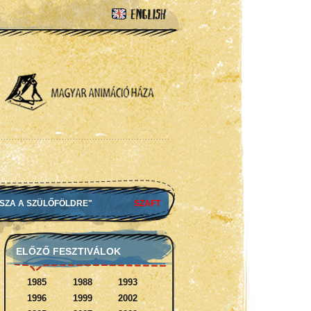
SSZA A SZÜLŐFÖLDRE"
SZAFT
ELŐZŐ FESZTIVÁLOK
1985
1988
1993
1996
1999
2002