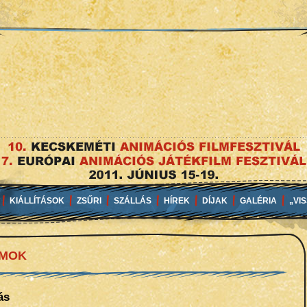
KIÁLLÍTÁSOK
ZSŰRI
SZÁLLÁS
HÍREK
DÍJAK
GALÉRIA
„VI
AMOK
ás