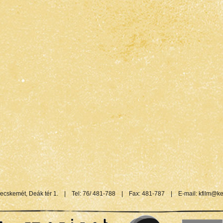
ecskemét, Deák tér 1.
|
Tel: 76/ 481-788
|
Fax: 481-787
|
E-mail:
kfilm@ke