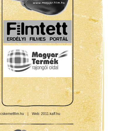
cskemetfilm.hu
|
Web:
2011.kaff.hu