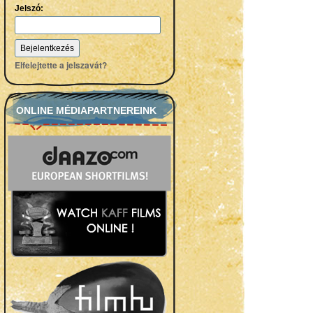
Jelszó:
Elfelejtette a jelszavát?
ONLINE MÉDIAPARTNEREINK