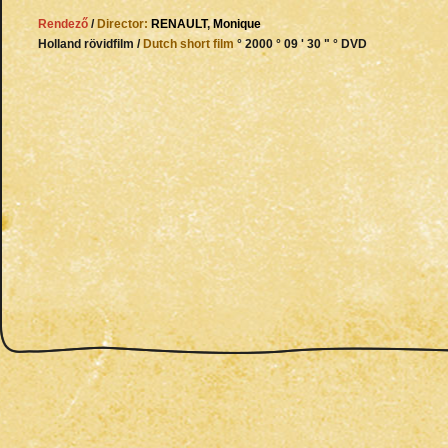
Rendező
/
Director:
RENAULT
,
Monique
Holland rövidfilm /
Dutch short film
° 2000 ° 09 ' 30 " ° DVD