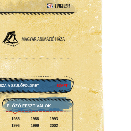
SSZA A SZÜLŐFÖLDRE"
SZAFT
ELŐZŐ FESZTIVÁLOK
1985
1988
1993
1996
1999
2002