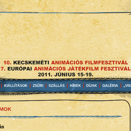
KIÁLLÍTÁSOK
ZSŰRI
SZÁLLÁS
HÍREK
DÍJAK
GALÉRIA
„VI
AMOK
ás