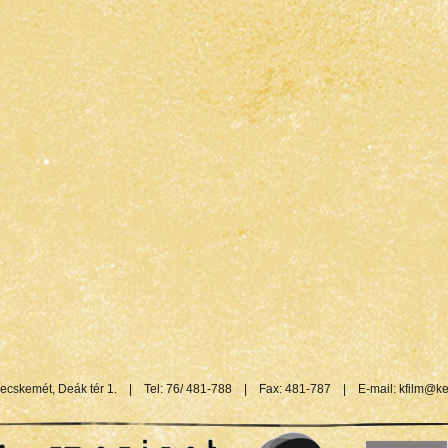
ecskemét, Deák tér 1.
|
Tel: 76/ 481-788
|
Fax: 481-787
|
E-mail:
kfilm@ke