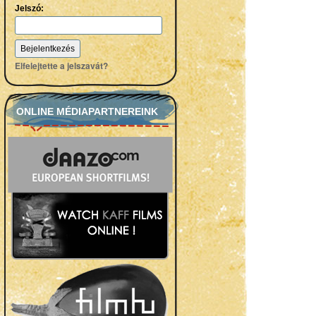
Jelszó:
Elfelejtette a jelszavát?
ONLINE MÉDIAPARTNEREINK