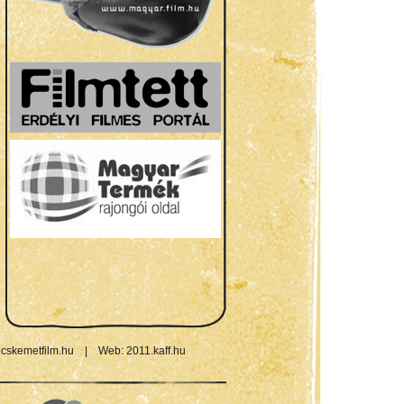
cskemetfilm.hu
|
Web:
2011.kaff.hu